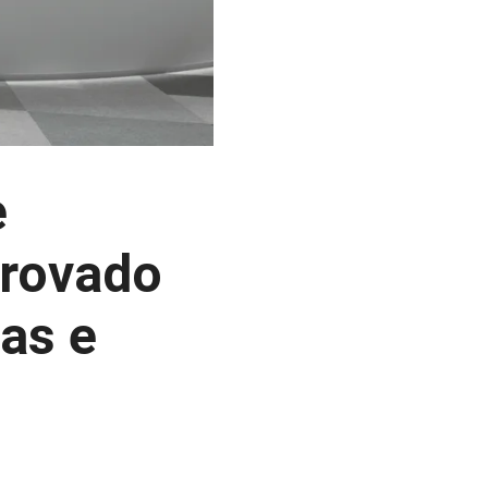
e
provado
gas e