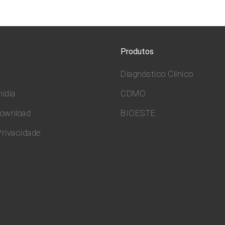
Produtos
Diagnóstico Clínico
ídia
CDMO
download
BIOESTE
Privacidade