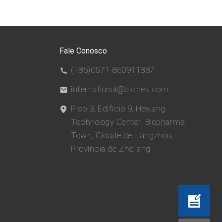
Fale Conosco
(+86)0571-860911887
international@aichek.com
Piso 3, Edifício 9, Hexiang
Technology Center, Biopharma
Town, Cidade de Hangzhou,
Província de Zhejiang