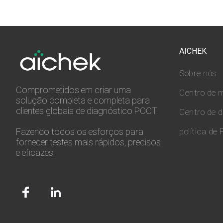
AICHEK
Sobre nós
Comprometidos em criar uma
Centro de m
solução completa e completa para
clientes globais de diagnóstico POCT.
Centro de 
Fazendo todos os esforços para
política de 
fornecer testes mais rápidos, precisos
e eficazes.