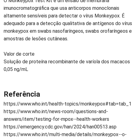
O Monkeypox Test Kit é um ensaio de membrana
imunocromatográfica que usa anticorpos monoclonais
altamente sensíveis para detectar o vírus Monkeypox. É
adequado para a detecção qualitativa de antígenos do vírus
monkeypox em swabs nasofaríngeos, swabs orofaríngeos e
amostras de lesões cutâneas.
Valor de corte
Solução de proteína recombinante de varíola dos macacos
0,05 ng/mL
Referência
https://www.who.int/health-topics/monkeypox#tab=tab_1
https://www.who.int/news-room/questions-and-
answers/item/testing-for-mpox--health-workers
https://emergency.cdc.gov/han/2024/han00513.asp
https://www.who.int/multi-media/details/monkeypox--o-