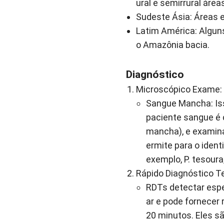
ural e semirrural área
Sudeste Ásia
: Áreas 
Latim América
: Algun
o Amazônia bacia.
Diagnóstico
Microscópico Exame
:
Sangue Mancha
: I
paciente sangue é
mancha), e examina
ermite para o ident
exemplo, P. tesoura,
Rápido Diagnóstico T
RDTs detectar espec
ar e pode fornecer
20 minutos. Eles s