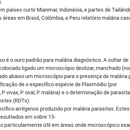
s.
em países curtir Mianmar, Indonésia, e partes de Tailândi
s áreas em Brasil, Colômbia, e Peru relatório malária c
sso é o ouro padrão para malária diagnóstico. A soltar de
 colocado ligado um microscópio deslizar, manchado 
do abaixo um microscópio para o presença de malária 
ificação de o específico espécie de Plasmódio (por
 P. vivax, P. oval, P. malária) e o determinação de parasi
estes (RDTs)
:
ífico antígenos produzido por malária parasitas. Estes 
 resultados em sobre 15-
ão particularmente útil em áreas onde microscópico exa