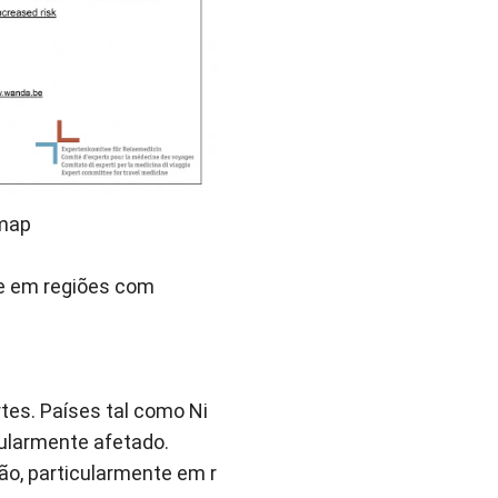
-map
te em regiões com
tes. Países tal como Ni
cularmente afetado.
são, particularmente em r